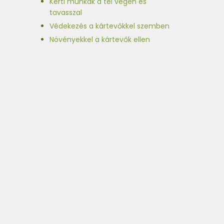
Kerti munkák a tél végén és
tavasszal
Védekezés a kártevőkkel szemben
Növényekkel a kártevők ellen