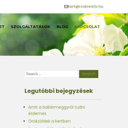
kert@rcskreativ.hu
ET
SZOLGÁLTATÁSOK
BLOG
KAPCSOLAT
Legutóbbi bejegyzések
Amit a babérmeggyről tudni
érdemes
Örökzöldek a kertben