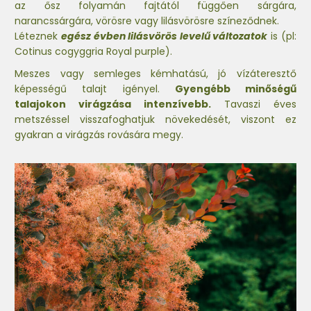
az ősz folyamán fajtától függően sárgára,
narancssárgára, vörösre vagy lilásvörösre színeződnek.
Léteznek
egész évben lilásvörös levelű változatok
is (pl:
Cotinus cogyggria Royal purple).
Meszes vagy semleges kémhatású, jó vízáteresztő
képességű talajt igényel.
Gyengébb minőségű
talajokon virágzása intenzívebb.
Tavaszi éves
metszéssel visszafoghatjuk növekedését, viszont ez
gyakran a virágzás rovására megy.