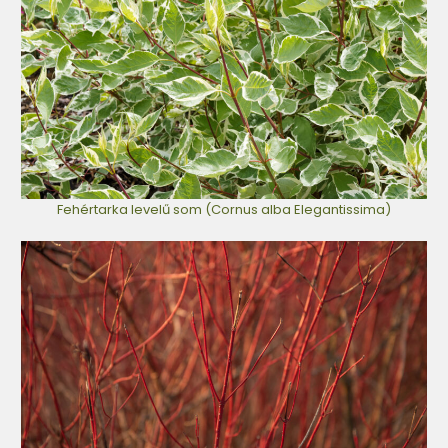
Fehértarka levelű som (Cornus alba Elegantissima)