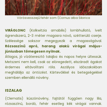
Vörösvesszejű fehér som (Cornus alba Sibirica
VIRÁGLONC
(Kolkwitzia amabilis) lombhullató, ívelt
ágrendszerű, 2-3 méter magasra növő, szétterülő cserje.
Szélessége sokszor megegyezik a magasságával.
Rózsaszínű apró, harang alakú virágai május-
júniusban tömegesen nyílnak.
Átlagos, jó vízáteresztő talajba és napos helyre ültessük.
Metszeni nem kell, csak az elöregedett, elszáradt ágakat
érdemes eltávolítani róla. Aszályos időszakokban
meghálálja az öntözést. Kártevőkkel és betegségekkel
szemben ellenálló növény.
ISZALAG
(Clematis) kúszónövény, fajtától függően nagy lila,
rózsaszínű, bordó, fehér esetleg kék virágai vannak.