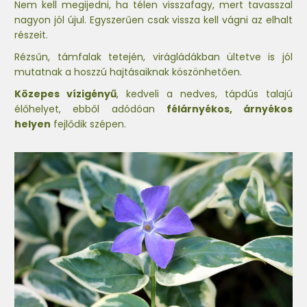
Nem kell megijedni, ha télen visszafagy, mert tavasszal
nagyon jól újul. Egyszerűen csak vissza kell vágni az elhalt
részeit.
Rézsűn, támfalak tetején, virágládákban ültetve is jól
mutatnak a hoszzú hajtásaiknak köszönhetően.
Közepes vízigényű
, kedveli a nedves, tápdús talajú
élőhelyet, ebből adódóan
félárnyékos, árnyékos
helyen
fejlődik szépen.