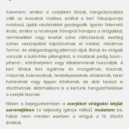
Szeretem, amikor a cserjéken látszik, hangsúlyosabbá
válik az évszakok múlása, ezáltal a kert fókuszpontja
módosul, újabb részletekkel gazdagodik. Igazán felemelő
érzés, amikor a növények hónapról hónapra a virágaikkal,
terméseikkel vagy levelük színe változásával, esetleg
színes vesszejükkel kápráztatnak el minket. Hatalmas
forma- és alakgazdagság jellemző rájuk. Illatuk és virágaik
vonzzák a különféle pillangókat, a madarak pedig búvó-,
pihenő-, költőhelyként vagy éléskamrának használják. A
kert általuk lesz izgalmas és mozgalmas. Kúsznak,
másznak, bokrosodnak, terebélyesednek, eltakarnak, teret
határolnak vagy éppen kitöltenek, de akár teraszt is
díszíthetnek. Akármekkora is a kertünk, hangulatfelelősei
a cserjék lesznek.
Ebben a bejegyzésemben a
cserjéket virágzási idejük
sorrendjében
(a teljesség igénye nélkül)
mutatom
be
,
habár nem minden esetben a viráguk a fő díszítő
értékük.