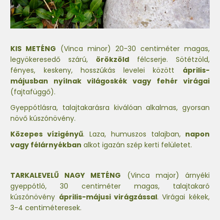
KIS METÉNG
(Vinca minor) 20-30 centiméter magas,
legyökeresedő szárú,
örökzöld
félcserje. Sötétzöld,
fényes, keskeny, hosszúkás levelei között
április-
májusban nyílnak világoskék vagy fehér virágai
(fajtafüggő).
Gyeppótlásra, talajtakarásra kiválóan alkalmas, gyorsan
növő kúszónövény.
Közepes vízigényű
. Laza, humuszos talajban,
napon
vagy félárnyékban
alkot igazán szép kerti felületet.
TARKALEVELŰ NAGY METÉNG
(Vinca major) árnyéki
gyeppótló, 30 centiméter magas, talajtakaró
kúszónövény
április-májusi virágzással
. Virágai kékek,
3-4 centiméteresek.