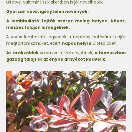
ültetve, valamint sziklakertben is jól nevelhetők.
Gyorsan növő, igénytelen növények.
A lombhullató fajták száraz meleg helyen, köves,
meszes talajon is megélnek.
A vörös lombozatú egyedek a napfény hatására tudják
megtartani színüket, ezért
napos helyre
ültesd őket.
Az örökzöldek
valamivel érzékenyebbek,
a humuszban
gazdag talajt
és az
enyhe árnyékot kedvelik.