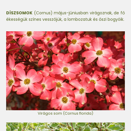
DÍSZSOMOK
(Cornus) május-júniusban virágoznak, de fő
ékességük színes vesszőjük, a lombozatuk és őszi bogyóik.
Virágos som (Cornus florida)