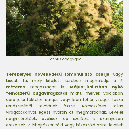
Cotinus coggygria
Terebélyes növekedésű lombhullató cserje
vagy
kisebb fa, mely kifejlett korában meghaladja a
4
méteres
magasságot is.
Május-júniusban nyíló
felhőszerű bugavirágzatai
miatt, melyek valójában
apró jelentéktelen sárgás vagy krémfehér virágok kusza
rendszeréből tevődnek össze. Rózsaszínes tollas
virágkocsányai egész nyáron át megmaradnak. Levelei
nagyméretűek, oválisak, ép szélűek, s szárnyasan
erezettek. A kihajtáskor zöld vagy kékeszöld színű levelek