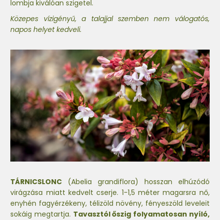
lombja kiválóan szigetel.
Közepes vízigényű, a talajjal szemben nem válogatós,
napos helyet kedveli.
TÁRNICSLONC
(Abelia grandiflora) hosszan elhúzódó
virágzása miatt kedvelt cserje. 1-1,5 méter magarsra nő,
enyhén fagyérzékeny, télizöld növény, fényeszöld leveleit
sokáig megtartja.
Tavasztól őszig folyamatosan nyíló,