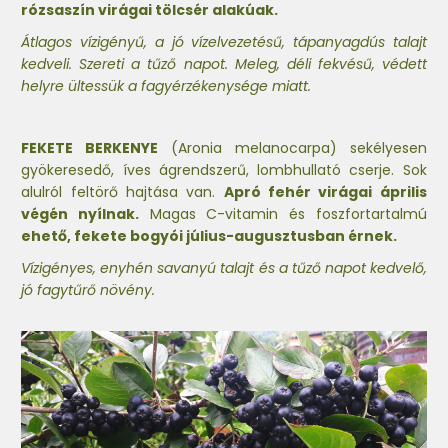
rózsaszín virágai tölcsér alakúak.
Átlagos vízigényű, a jó vízelvezetésű, tápanyagdús talajt
kedveli. Szereti a tűző napot. Meleg, déli fekvésű, védett
helyre ültessük a fagyérzékenysége miatt.
FEKETE BERKENYE
(Aronia melanocarpa) sekélyesen
gyökeresedő, íves ágrendszerű, lombhullató cserje. Sok
alulról feltörő hajtása van.
Apró fehér virágai április
végén nyílnak.
Magas C-vitamin és foszfortartalmú
ehető, fekete bogyói július-augusztusban érnek.
Vízigényes, enyhén savanyú talajt és a tűző napot kedvelő,
jó fagytűrő növény.