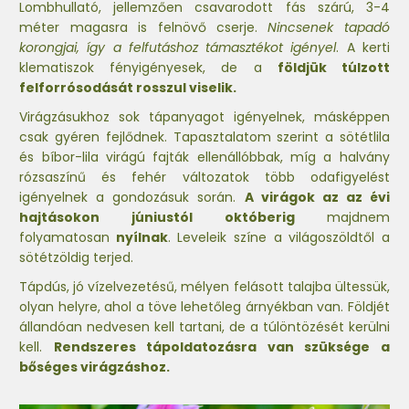
Lombhullató, jellemzően csavarodott fás szárú, 3-4
méter magasra is felnövő cserje.
Nincsenek tapadó
korongjai, így a felfutáshoz támasztékot igényel
. A kerti
klematiszok fényigényesek, de a
földjük túlzott
felforrósodását rosszul viselik.
Virágzásukhoz sok tápanyagot igényelnek, másképpen
csak gyéren fejlődnek. Tapasztalatom szerint a sötétlila
és bíbor-lila virágú fajták ellenállóbbak, míg a halvány
rózsaszínű és fehér változatok több odafigyelést
igényelnek a gondozásuk során.
A virágok az az évi
hajtásokon júniustól októberig
majdnem
folyamatosan
nyílnak
. Leveleik színe a világoszöldtől a
sötétzöldig terjed.
Tápdús, jó vízelvezetésű, mélyen felásott talajba ültessük,
olyan helyre, ahol a töve lehetőleg árnyékban van. Földjét
állandóan nedvesen kell tartani, de a túlöntözését kerülni
kell.
Rendszeres tápoldatozásra van szüksége a
bőséges virágzáshoz.