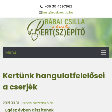
+36 30 4397965
kert@rcskreativ.hu
igazán kreatív megoldások a kertben
Rábai Csilla kert(sz)építő
Menu
Kertünk hangulatfelelősei
a cserjék
2021.03.31.
|
Nincs hozzászólás
Egész évben díszítenek