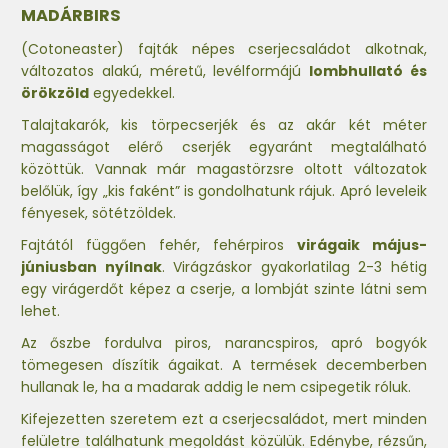
MADÁRBIRS
(Cotoneaster) fajták népes cserjecsaládot alkotnak,
változatos alakú, méretű, levélformájú
lombhullató és
örökzöld
egyedekkel.
Talajtakarók, kis törpecserjék és az akár két méter
magasságot elérő cserjék egyaránt megtalálható
közöttük. Vannak már magastörzsre oltott változatok
belőlük, így „kis faként” is gondolhatunk rájuk. Apró leveleik
fényesek, sötétzöldek.
Fajtától függően fehér, fehérpiros
virágaik május-
júniusban nyílnak
. Virágzáskor gyakorlatilag 2-3 hétig
egy virágerdőt képez a cserje, a lombját szinte látni sem
lehet.
Az őszbe fordulva piros, narancspiros, apró bogyók
tömegesen díszítik ágaikat. A termések decemberben
hullanak le, ha a madarak addig le nem csipegetik róluk.
Kifejezetten szeretem ezt a cserjecsaládot, mert minden
felületre találhatunk megoldást közülük. Edénybe, rézsűn,