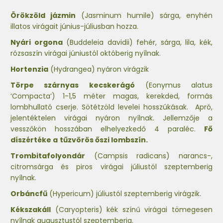
Örökzöld jázmin
(Jasminum humile) sárga, enyhén
illatos virágait június-júliusban hozza.
Nyári orgona
(Buddeleia davidii) fehér, sárga, lila, kék,
rózsaszín virágai júniustól októberig nyílnak.
Hortenzia
(Hydrangea) nyáron virágzik
Törpe szárnyas kecskerágó
(Eonymus alatus
‘Compacta’) 1-1,5 méter magas, kerekded, formás
lombhullató cserje. Sötétzöld levelei hosszúkásak. Apró,
jelentéktelen virágai nyáron nyílnak. Jellemzője a
vesszőkön hosszában elhelyezkedő 4 paraléc.
Fő
díszértéke a
tűzvörös őszi lombszín.
Trombitafolyondár
(Campsis radicans) narancs-,
citromsárga és piros virágai júliustól szeptemberig
nyílnak.
Orbáncfű
(Hypericum) júliustól szeptemberig virágzik.
Kékszakáll
(Caryopteris) kék színű virágai tömegesen
nyílnak augusztustól szeptemberig.