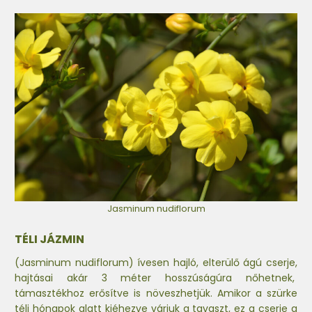
Jasminum nudiflorum
TÉLI JÁZMIN
(Jasminum nudiflorum) ívesen hajló, elterülő ágú cserje,
hajtásai akár 3 méter hosszúságúra nőhetnek,
támasztékhoz erősítve is növeszhetjük. Amikor a szürke
téli hónapok alatt kiéhezve várjuk a tavaszt, ez a cserje a