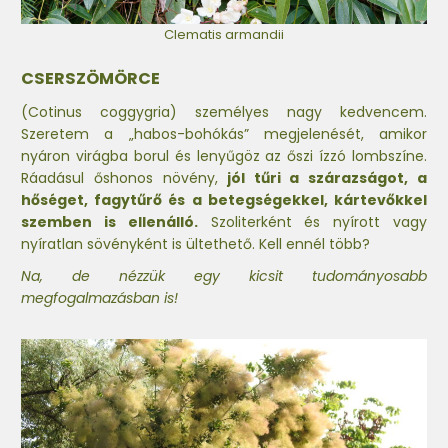
Clematis armandii
CSERSZÖMÖRCE
(Cotinus coggygria) személyes nagy kedvencem.
Szeretem a „habos-bohókás” megjelenését, amikor
nyáron virágba borul és lenyűgöz az őszi ízzó lombszíne.
Ráadásul őshonos növény,
jól tűri a szárazságot, a
hőséget, fagytűrő és a betegségekkel, kártevőkkel
szemben is ellenálló.
Szoliterként és nyírott vagy
nyíratlan sövényként is ültethető. Kell ennél több?
Na, de nézzük egy kicsit tudományosabb
megfogalmazásban is!