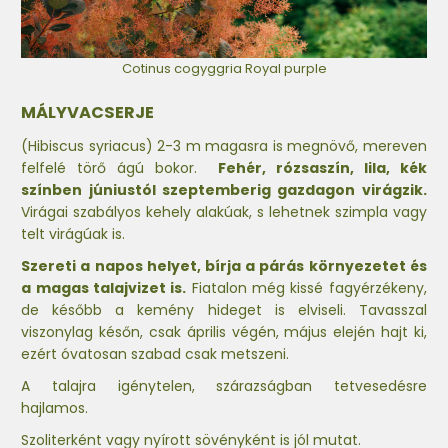
Cotinus cogyggria Royal purple
MÁLYVACSERJE
(Hibiscus syriacus) 2-3 m magasra is megnövő, mereven
felfelé törő ágú bokor.
Fehér, rózsaszín, lila, kék
színben júniustól szeptemberig gazdagon virágzik.
Virágai szabályos kehely alakúak, s lehetnek szimpla vagy
telt virágúak is.
Szereti a napos helyet, bírja a párás környezetet és
a magas talajvizet is.
Fiatalon még kissé fagyérzékeny,
de később a kemény hideget is elviseli. Tavasszal
viszonylag későn, csak április végén, május elején hajt ki,
ezért óvatosan szabad csak metszeni.
A talajra igénytelen, szárazságban tetvesedésre
hajlamos.
Szoliterként vagy nyírott sövényként is jól mutat.