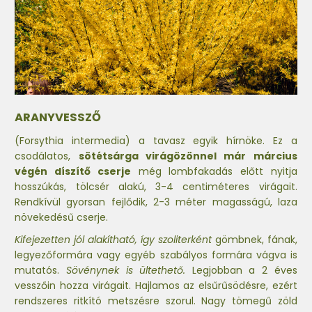
ARANYVESSZŐ
(Forsythia intermedia) a tavasz egyik hírnöke. Ez a
csodálatos,
sötétsárga virágözönnel már március
végén díszítő cserje
még lombfakadás előtt nyitja
hosszúkás, tölcsér alakú, 3-4 centiméteres virágait.
Rendkívül gyorsan fejlődik, 2-3 méter magasságú, laza
növekedésű cserje.
Kifejezetten jól alakítható, így szoliterként
gömbnek, fának,
legyezőformára vagy egyéb szabályos formára vágva is
mutatós.
Sövénynek is ültethető.
Legjobban a 2 éves
vesszőin hozza virágait. Hajlamos az elsűrűsödésre, ezért
rendszeres ritkító metszésre szorul. Nagy tömegű zöld