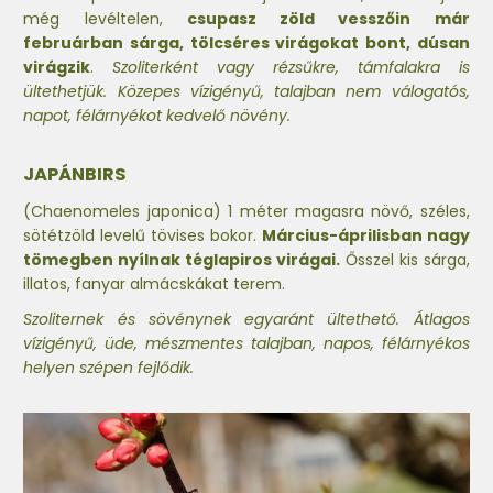
még levéltelen,
csupasz zöld vesszőin már
februárban sárga, tölcséres virágokat bont, dúsan
virágzik
.
Szoliterként vagy rézsűkre, támfalakra is
ültethetjük. Közepes vízigényű, talajban nem válogatós,
napot, félárnyékot kedvelő növény.
JAPÁNBIRS
(Chaenomeles japonica) 1 méter magasra növő, széles,
sötétzöld levelű tövises bokor.
Március-áprilisban nagy
tömegben nyílnak téglapiros virágai.
Ősszel kis sárga,
illatos, fanyar almácskákat terem.
Szoliternek és sövénynek egyaránt ültethető. Átlagos
vízigényű, üde, mészmentes talajban, napos, félárnyékos
helyen szépen fejlődik.