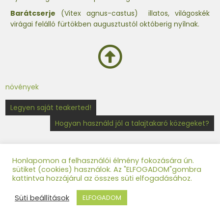
Barátcserje
(Vitex agnus-castus) illatos, világoskék
virágai felálló fürtökben augusztustól októberig nyílnak.
növények
Legyen saját teakerted!
Hogyan használd jól a talajtakaró közegeket?
Honlapomon a felhasználói élmény fokozására ún.
sütiket (cookies) használok. Az "ELFOGADOM"gombra
kattintva hozzájárul az összes süti elfogadásához.
Legutóbbi bejegyzések
Süti beállítások
ELFOGADOM