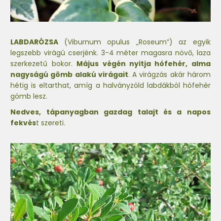
LABDARÓZSA
(Viburnum opulus „Roseum”) az egyik
legszebb virágú cserjénk. 3-4 méter magasra növő, laza
szerkezetű bokor.
Május végén nyitja hófehér, alma
nagyságú gömb alakú virágait
. A virágzás akár három
hétig is eltarthat, amíg a halványzöld labdákból hófehér
gömb lesz.
Nedves, tápanyagban gazdag talajt és a napos
fekvés
t szereti.