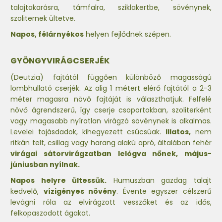
talajtakarásra, támfalra, sziklakertbe, sövénynek,
szoliternek ültetve.
Napos, félárnyékos
helyen fejlődnek szépen.
GYÖNGYVIRÁGCSERJÉK
(Deutzia) fajtától függően különböző magasságú
lombhullató cserjék. Az alig 1 métert elérő fajtától a 2-3
méter magasra növő fajtáját is választhatjuk. Felfelé
növő ágrendszerű, így cserje csoportokban, szoliterként
vagy magasabb nyíratlan virágzó sövénynek is alkalmas.
Levelei tojásdadok, kihegyezett csúcsúak.
Illatos,
nem
ritkán telt, csillag vagy harang alakú apró, általában fehér
virágai sátorvirágzatban lelógva nőnek, május-
júniusban nyílnak.
Napos helyre ültessük.
Humuszban gazdag talajt
kedvelő,
vízigényes növény
. Évente egyszer célszerű
levágni róla az elvirágzott vesszőket és az idős,
felkopaszodott ágakat.