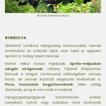
Aronia melanocarpa
BORBOLYA
(Berberis) rendkívül fajtagazdag növénycsalád. Vannak
lombhullató és örökzöld fajtái, ezen belül az egészen
aprótól az óriásig terjed méretük.
Kivétel nélkül tövises hajtásúak,
április-májusban
sárgán virágoznak
, néhány fajtánál kifejezetten
illatosak a virágok. Lombozatuk többségében vöröses
bordó, de vannak közöttük sárgászöld levélzetűek is.
Piros, hosszúkás bogyóterméseik
télen sokáig
díszítenek, amíg le nem eszik a madarak.
Fajtagazgadagságuknak köszönhetően szoliter
cserjeként, nyírott vagy szabadon növő sövénynek